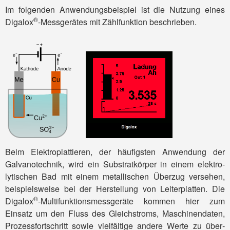
Im folgenden Anwendungs­beispiel ist die Nutzung eines
®
Digalox
-Mess­gerätes mit Zähl­funktion beschrieben.
Beim Elektro­plattieren, der häufigsten Anwen­dung der
Galvano­technik, wird ein Substrat­körper in einem elektro­
lytischen Bad mit einem metallischen Über­zug versehen,
beispiels­weise bei der Her­stellung von Leiter­platten. Die
®
Digalox
-Multifunktions­messgeräte kommen hier zum
Einsatz um den Fluss des Gleich­stroms, Maschinen­daten,
Prozess­fortschritt sowie viel­fältige andere Werte zu über­